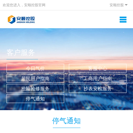
欢迎您进入，安顺控股官网
安顺控股
客户服务
今日气价
客服中心
居民用户指南
工商用户指南
抢险抢修服务
抄表安检服务
停气通知
停气通知